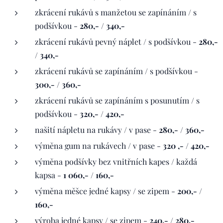
zkrácení rukávů s manžetou se zapínáním / s
podšívkou -
280,- / 340,-
zkrácení rukávů pevný náplet / s podšívkou -
280,-
/ 340,-
zkrácení rukávů se zapínáním / s podšívkou -
300,- / 360,-
zkrácení rukávů se zapínáním s posunutím / s
podšívkou -
320,- / 420,-
našití nápletu na rukávy / v pase -
280,- / 360,-
výměna gum na rukávech / v pase -
320 ,- / 420,-
výměna podšívky bez vnitřních kapes / každá
kapsa -
1 060,- / 160,-
výměna měšce jedné kapsy / se zipem -
200,- /
160,-
výroba jedné kapsy / se zipem -
240,- / 280,-