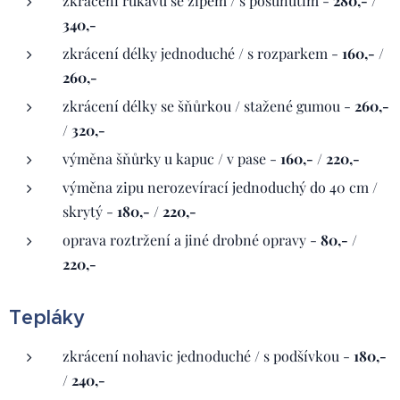
zkrácení rukávů se zipem / s posunutím -
280,- /
340,-
zkrácení délky jednoduché / s rozparkem -
160,- /
260,-
zkrácení délky se šňůrkou / stažené gumou -
260,-
/ 320,-
výměna šňůrky u kapuc / v pase -
160,- / 220,-
výměna zipu nerozevírací jednoduchý do 40 cm /
skrytý -
180,- / 220,-
oprava roztržení a jiné drobné opravy -
80,- /
220,-
Tepláky
zkrácení nohavic jednoduché / s podšívkou -
180,-
/ 240,-