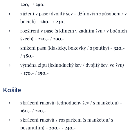
220,- / 290,-
zúžení v pase (dvojitý šev - džínovým způsobem / v
bocích) -
260,- / 230,-
rozšíření v pase (s klínem v zadním švu / v bočních
švech) -
220,- / 290,-
snížení pasu (klasicky, bokovky / s poutky) -
320,-
/ 380,-
výměna zipu (jednoduchý šev / dvojitý šev, ve švu)
-
170,- / 190,-
Košile
zkrácení rukávů (jednoduchý šev / s manžetou) -
160,- / 220,-
zkrácení rukávů s rozparkem (s manžetou/ s
posunutím) -
200,- / 240,-