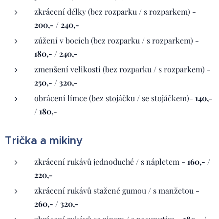
zkrácení délky (bez rozparku / s rozparkem) -
200,- / 240,-
zúžení v bocích (bez rozparku / s rozparkem) -
180,- / 240,-
zmenšení velikosti (bez rozparku / s rozparkem) -
250,- / 320,-
obrácení límce (bez stojáčku / se stojáčkem)-
140,-
/ 180,-
Trička a mikiny
zkrácení rukávů jednoduché / s nápletem -
160,- /
220,-
zkrácení rukávů stažené gumou / s manžetou -
260,- / 320,-