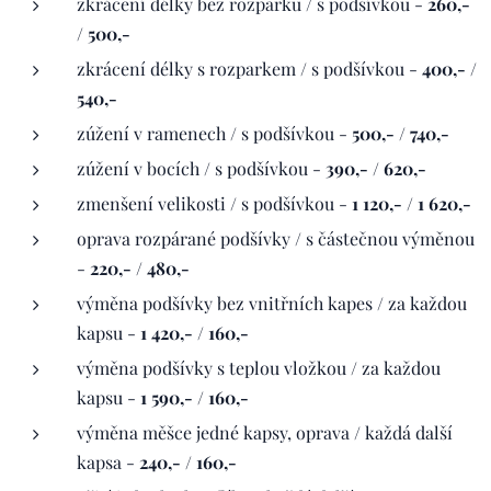
zkrácení délky bez rozparku / s podšívkou -
260,-
/ 500,-
zkrácení délky s rozparkem / s podšívkou -
400,- /
540,-
zúžení v ramenech / s podšívkou -
500,- / 740,-
zúžení v bocích / s podšívkou -
390,- / 620,-
zmenšení velikosti / s podšívkou -
1 120,- / 1 620,-
oprava rozpárané podšívky / s částečnou výměnou
-
220,- / 480,-
výměna podšívky bez vnitřních kapes / za každou
kapsu -
1 420,- / 160,-
výměna podšívky s teplou vložkou / za každou
kapsu -
1 590,- / 160,-
výměna měšce jedné kapsy, oprava / každá další
kapsa -
240,- / 160,-