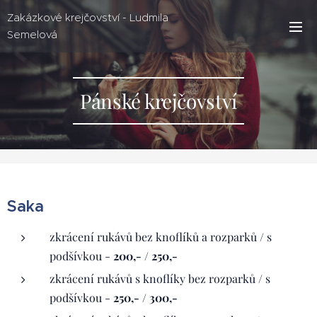
Zakázkové krejčovství - Ludmila
Semelová
Pánské krejčovství
Saka
zkrácení rukávů bez knoflíků a rozparků / s
podšívkou -
200,- / 250,-
zkrácení rukávů s knoflíky bez rozparků / s
podšívkou -
250,- / 300,-