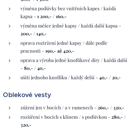
výměna podšívky bez vnitřních kapes / každá
kapsa -
1 200,- / 160,-
výměna měšce jedné kapsy / každá další kapsa -
200,- / 140,-
oprava roztržení jedné kapsy / dále podle
pracnosti -
190,- až 420,-
oprava a výroba jedné knoflíkové díry / každá další
-
80,- / 40,-
ušití jednoho knoflíku / každý delší -
40,- / 20,-
Oblekové vesty
zúžení jen v bocích / a v ramenech -
260,- / 320,-
rozšíření v bocích s klínem / s podšívkou -
280,- /
320,-