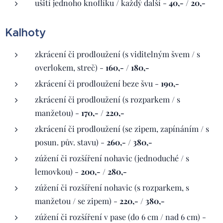
ušití jednoho knoflíku / každý další -
40,- / 20,-
Kalhoty
zkrácení či prodloužení (s viditelným švem / s
overlokem, streč) -
160,- / 180,-
zkrácení či prodloužení beze švu -
190,-
zkrácení či prodloužení (s rozparkem / s
manžetou) -
170,- / 220,-
zkrácení či prodloužení (se zipem, zapínáním / s
posun. pův. stavu) -
260,- / 380,-
zúžení či rozšíření nohavic (jednoduché / s
lemovkou) -
200,- / 280,-
zúžení či rozšíření nohavic (s rozparkem, s
manžetou / se zipem) -
220,- / 380,-
zúžení či rozšíření v pase (do 6 cm / nad 6 cm) -