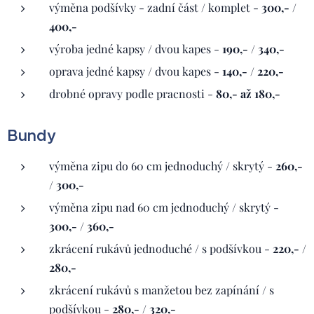
výměna podšívky - zadní část / komplet -
300,- /
400,-
výroba jedné kapsy / dvou kapes -
190,- / 340,-
oprava jedné kapsy / dvou kapes -
140,- / 220,-
drobné opravy podle pracnosti -
80,- až 180,-
Bundy
výměna zipu do 60 cm jednoduchý / skrytý -
260,-
/ 300,-
výměna zipu nad 60 cm jednoduchý / skrytý -
300,- / 360,-
zkrácení rukávů jednoduché / s podšívkou -
220,- /
280,-
zkrácení rukávů s manžetou bez zapínání / s
podšívkou -
280,- / 320,-