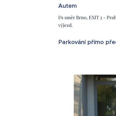
Autem
D1 směr Brno, EXIT 2 - Pra
výjezd.
Parkování přímo př