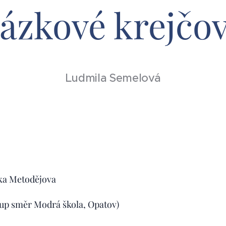
ázkové krejčov
Ludmila Semelová
vka Metodějova
tup směr Modrá škola, Opatov)