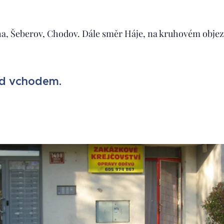
ha, Šeberov, Chodov. Dále směr Háje, na kruhovém obje
ed vchodem.