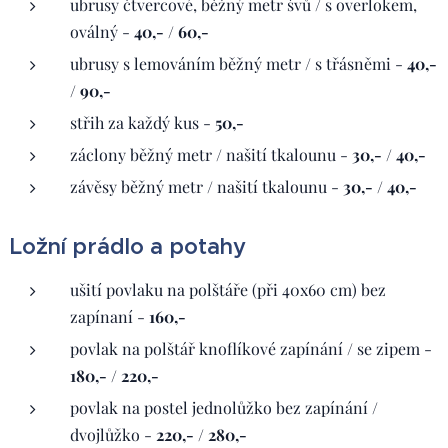
ubrusy čtvercové, běžný metr švů / s overlokem,
oválný -
40,- / 60,-
ubrusy s lemováním běžný metr / s třásněmi -
40,-
/ 90,-
střih za každý kus -
50,-
záclony běžný metr / našití tkalounu -
30,- / 40,-
závěsy běžný metr / našití tkalounu -
30,- / 40,-
Ložní prádlo a potahy
ušití povlaku na polštáře (při 40x60 cm) bez
zapínaní -
160,-
povlak na polštář knoflíkové zapínání / se zipem -
180,- / 220,-
povlak na postel jednolůžko bez zapínání /
dvojlůžko -
220,- / 280,-