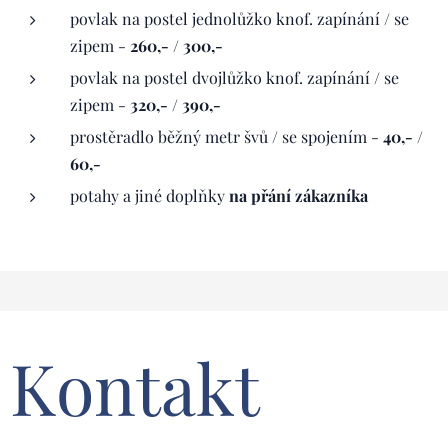
povlak na postel jednolůžko knof. zapínání / se
zipem -
260,- / 300,-
povlak na postel dvojlůžko knof. zapínání / se
zipem -
320,- / 390,-
prostěradlo běžný metr švů / se spojením -
40,- /
60,-
potahy a jiné doplňky
na přání zákazníka
Kontakt