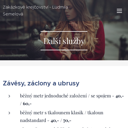
Zakázkové krejčovství - Ludmila
Semelová
Další služby
Závěsy, záclony a ubrusy
běžný metr jednoduché založení / se spojem -
40,-
/ 60,-
běžný metr s tkalounem klasik / tkaloun
nadstandard -
40,- / 70,-